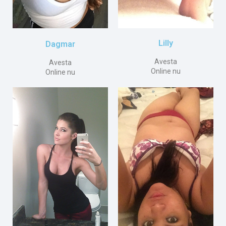
Lilly
Dagmar
Avesta
Avesta
Online nu
Online nu