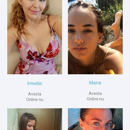
Marie
Irmelin
Avesta
Avesta
Online nu
Online nu