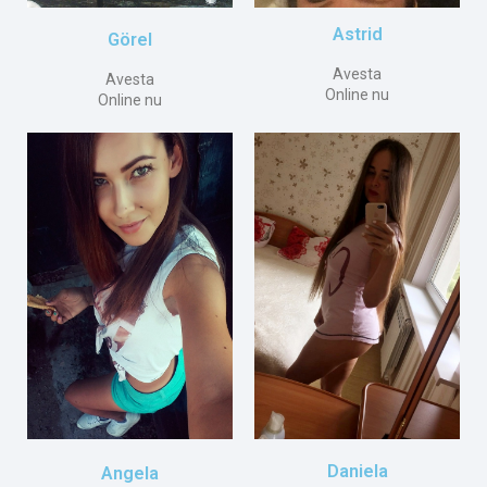
Astrid
Görel
Avesta
Avesta
Online nu
Online nu
Daniela
Angela