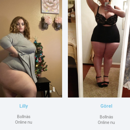
Lilly
Görel
Bollnäs
Bollnäs
Online nu
Online nu