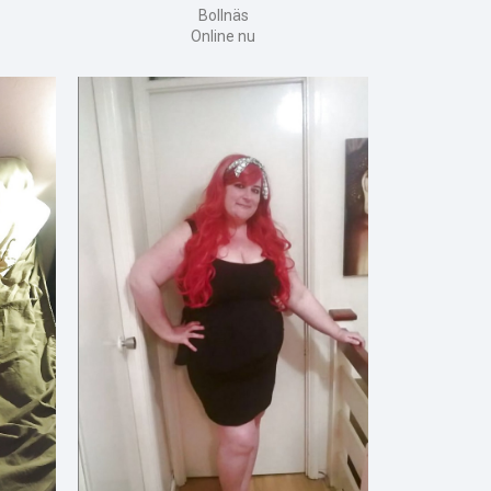
Bollnäs
Online nu