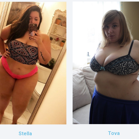
Tova
Stella