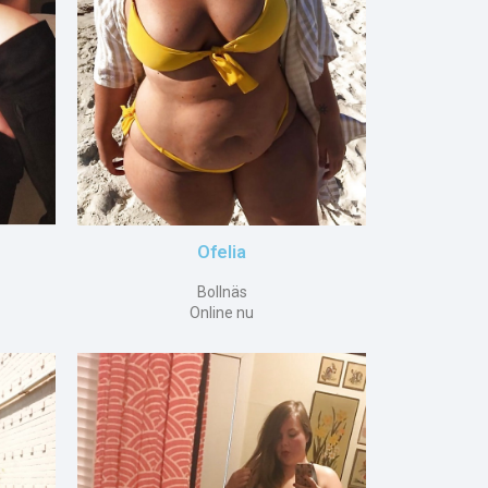
Ofelia
Bollnäs
Online nu