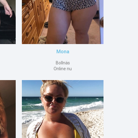
Mona
Bollnäs
Online nu