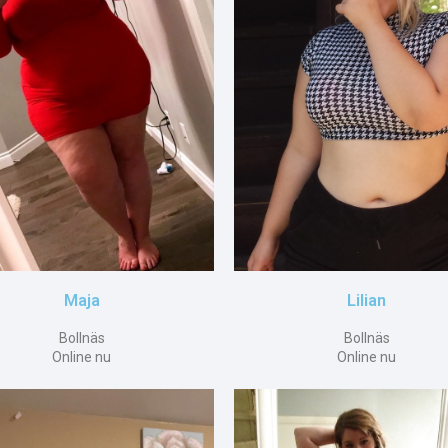
Maja
Lilian
Bollnäs
Bollnäs
Online nu
Online nu