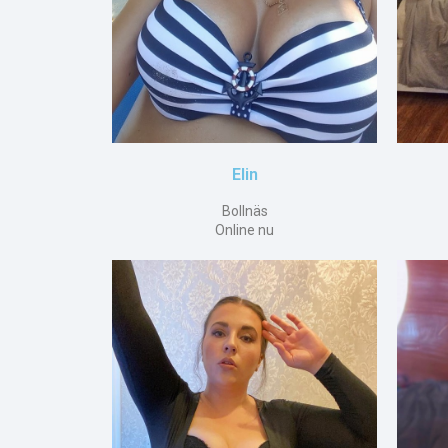
Elin
Bollnäs
Online nu