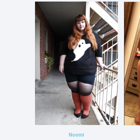
Noomi