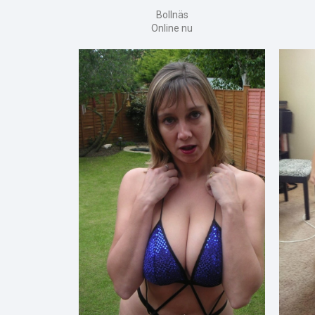
Bollnäs
Online nu