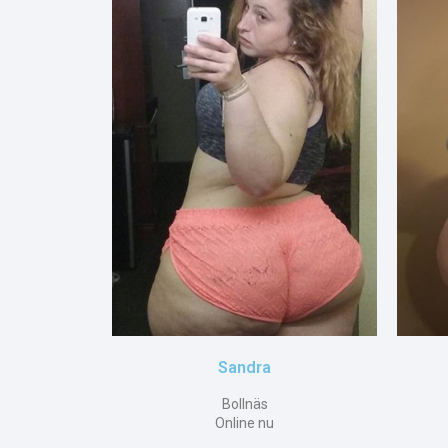
Sandra
Bollnäs
Online nu