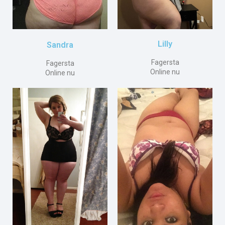
Lilly
Sandra
Fagersta
Fagersta
Online nu
Online nu