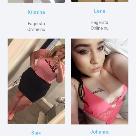
Lena
Kristina
Fagersta
Fagersta
Online nu
Online nu
Johanna
Sara