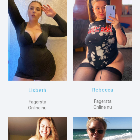
Rebecca
Lisbeth
Fagersta
Fagersta
Online nu
Online nu