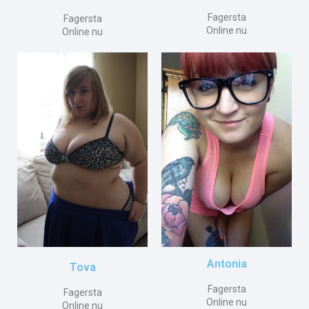
Fagersta
Fagersta
Online nu
Online nu
Antonia
Tova
Fagersta
Fagersta
Online nu
Online nu