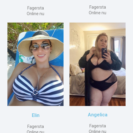
Fagersta
Fagersta
Online nu
Online nu
Angelica
Elin
Fagersta
Fagersta
Online nu
Online nu