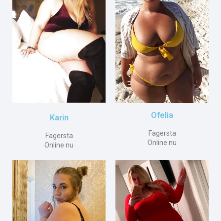
Ofelia
Karin
Fagersta
Fagersta
Online nu
Online nu