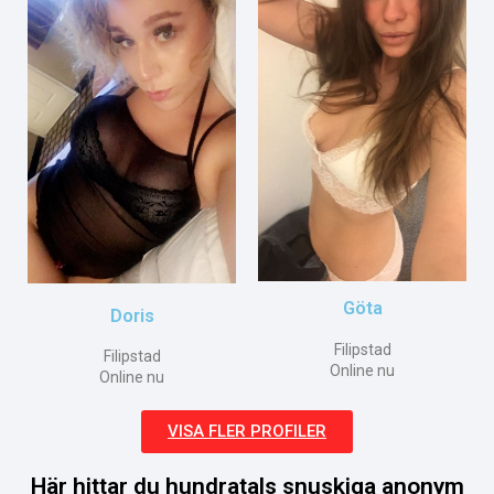
Göta
Doris
Filipstad
Filipstad
Online nu
Online nu
VISA FLER PROFILER
Här hittar du hundratals snuskiga anonym