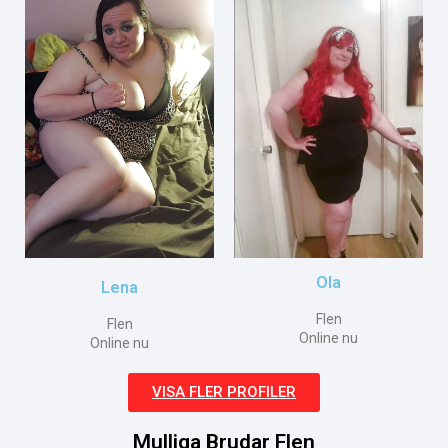
Ola
Lena
Flen
Flen
Online nu
Online nu
VISA FLER PROFILER
Mulliga Brudar Flen