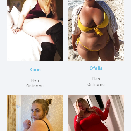
Ofelia
Karin
Flen
Flen
Online nu
Online nu