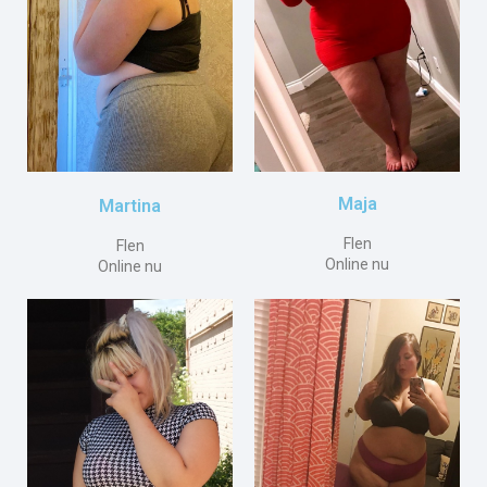
Maja
Martina
Flen
Flen
Online nu
Online nu