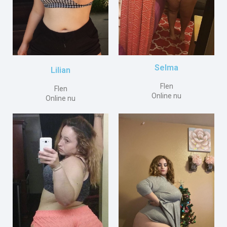
Selma
Lilian
Flen
Flen
Online nu
Online nu