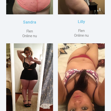
Lilly
Sandra
Flen
Flen
Online nu
Online nu