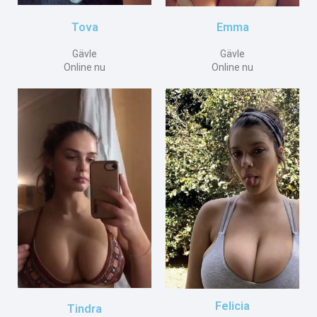
Emma
Tova
Gävle
Gävle
Online nu
Online nu
Felicia
Tindra