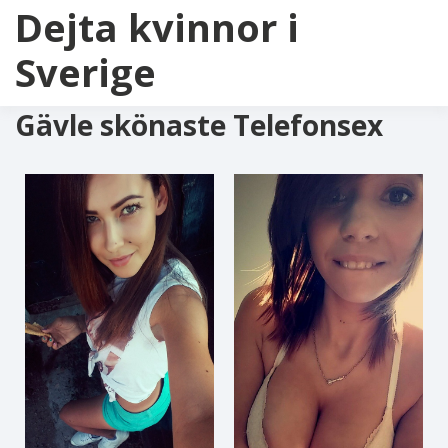
Dejta kvinnor i
Sverige
Gävle skönaste Telefonsex