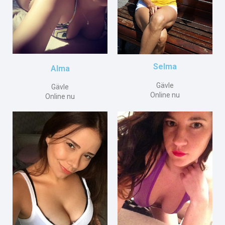
Selma
Alma
Gävle
Gävle
Online nu
Online nu