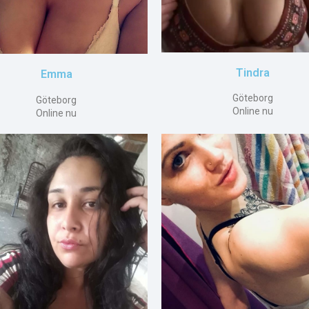
Tindra
Emma
Göteborg
Göteborg
Online nu
Online nu