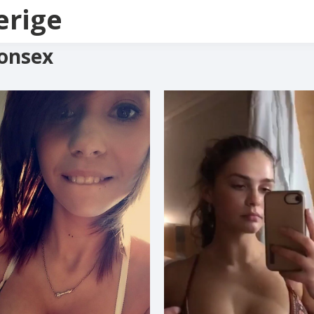
erige
fonsex