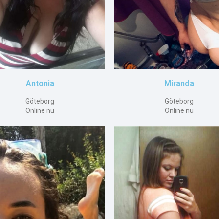
Antonia
Miranda
Göteborg
Göteborg
Online nu
Online nu