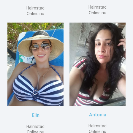
Halmstad
Halmstad
Online nu
Online nu
Antonia
Elin
Halmstad
Halmstad
Online nu
Online nu