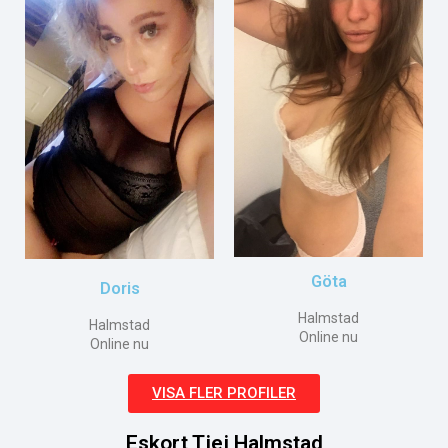
Göta
Doris
Halmstad
Halmstad
Online nu
Online nu
VISA FLER PROFILER
Eskort Tjej Halmstad