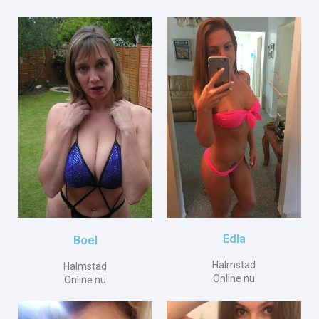
Edla
Boel
Halmstad
Halmstad
Online nu
Online nu