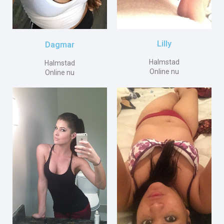
Lilly
Dagmar
Halmstad
Halmstad
Online nu
Online nu