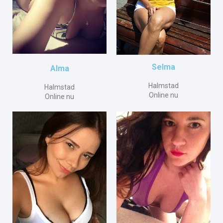
Selma
Alma
Halmstad
Halmstad
Online nu
Online nu