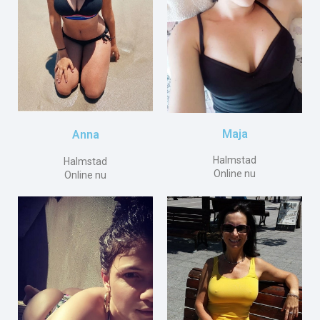
Maja
Anna
Halmstad
Halmstad
Online nu
Online nu