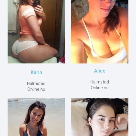
Alice
Karin
Halmstad
Halmstad
Online nu
Online nu