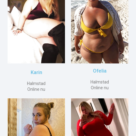
Ofelia
Karin
Halmstad
Halmstad
Online nu
Online nu