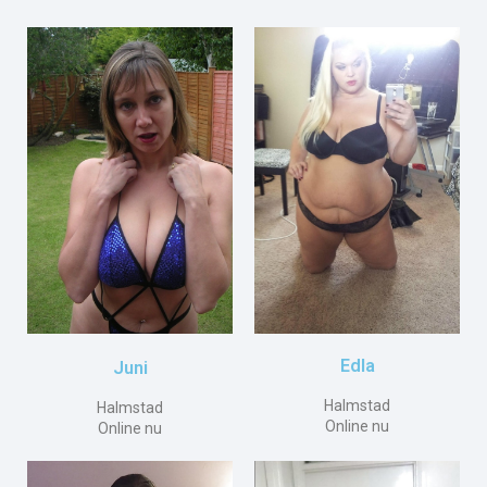
Edla
Juni
Halmstad
Halmstad
Online nu
Online nu