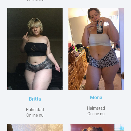
Mona
Britta
Halmstad
Halmstad
Online nu
Online nu