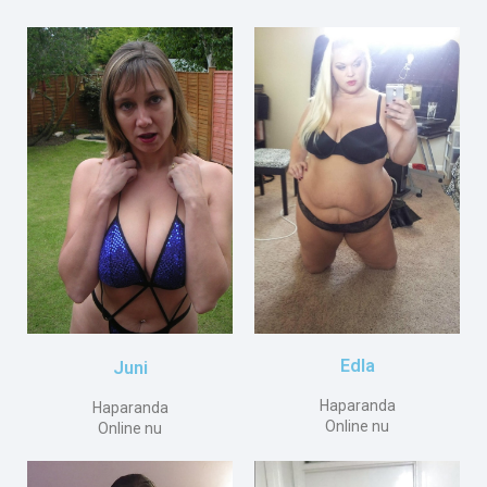
Edla
Juni
Haparanda
Haparanda
Online nu
Online nu