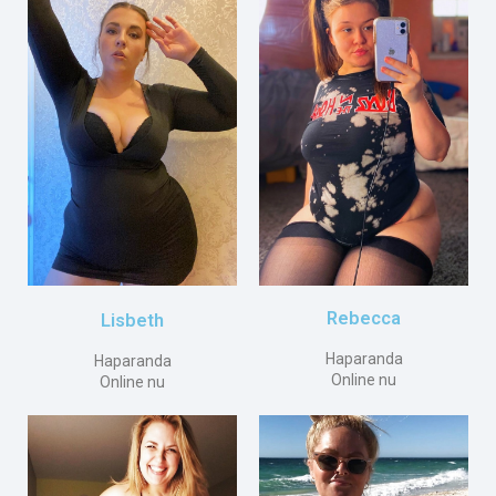
Rebecca
Lisbeth
Haparanda
Haparanda
Online nu
Online nu