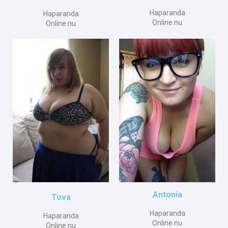
Haparanda
Haparanda
Online nu
Online nu
Antonia
Tova
Haparanda
Haparanda
Online nu
Online nu