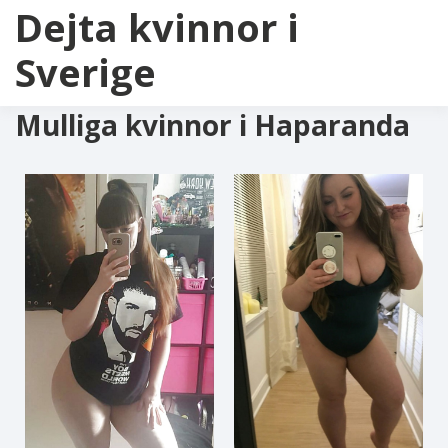
Dejta kvinnor i
Sverige
Mulliga kvinnor i Haparanda