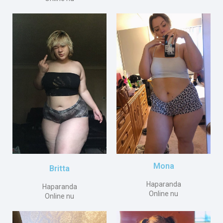
Mona
Britta
Haparanda
Haparanda
Online nu
Online nu