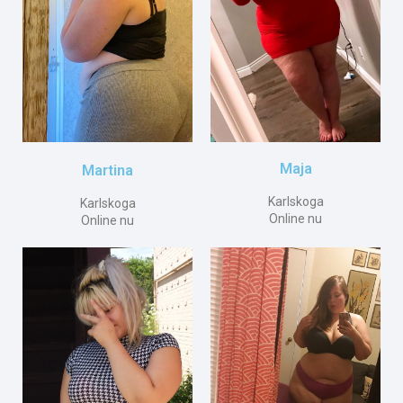
Maja
Martina
Karlskoga
Karlskoga
Online nu
Online nu