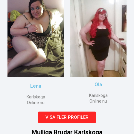
Ola
Lena
Karlskoga
Karlskoga
Online nu
Online nu
VISA FLER PROFILER
Mulliga Brudar Karlskoga