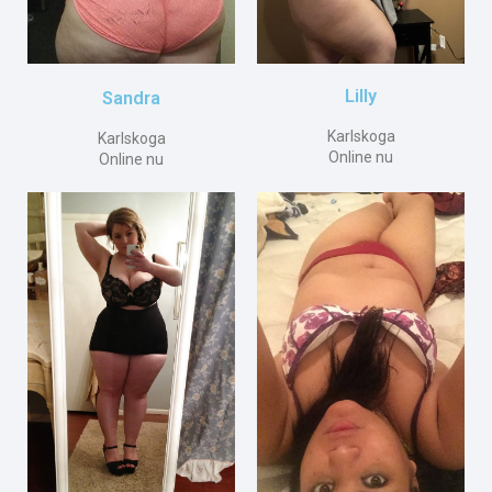
Lilly
Sandra
Karlskoga
Karlskoga
Online nu
Online nu