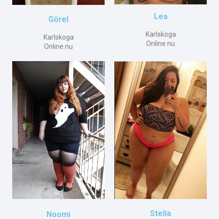
Lea
Görel
Karlskoga
Karlskoga
Online nu
Online nu
Stella
Noomi