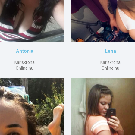
Antonia
Lena
Karlskrona
Karlskrona
Online nu
Online nu