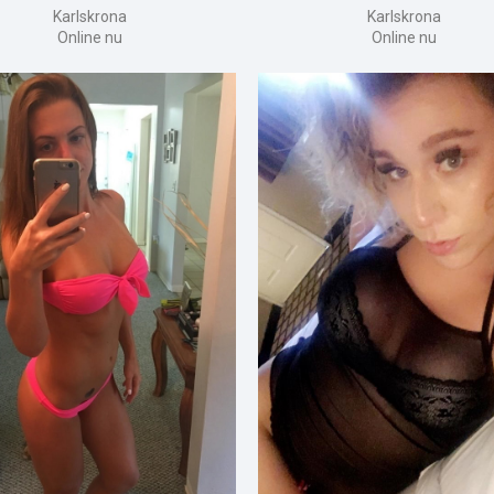
Karlskrona
Karlskrona
Online nu
Online nu