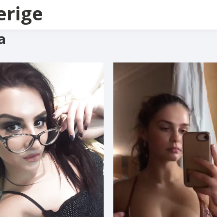
erige
a