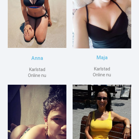
Maja
Anna
Karlstad
Karlstad
Online nu
Online nu