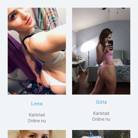
Göta
Lena
Karlstad
Karlstad
Online nu
Online nu