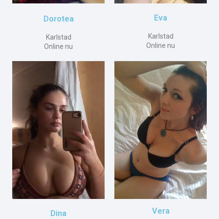
Eva
Dorotea
Karlstad
Karlstad
Online nu
Online nu
Vera
Dina