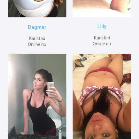
Lilly
Dagmar
Karlstad
Karlstad
Online nu
Online nu