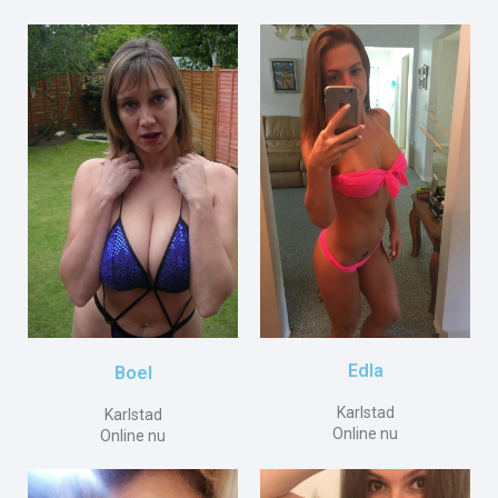
Edla
Boel
Karlstad
Karlstad
Online nu
Online nu