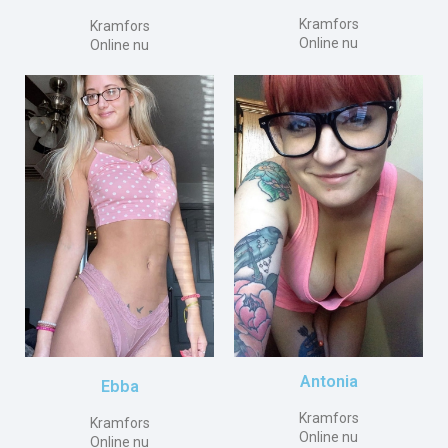
Kramfors
Kramfors
Online nu
Online nu
Antonia
Ebba
Kramfors
Kramfors
Online nu
Online nu