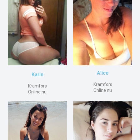
Alice
Karin
Kramfors
Kramfors
Online nu
Online nu