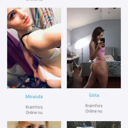
Göta
Miranda
Kramfors
Kramfors
Online nu
Online nu