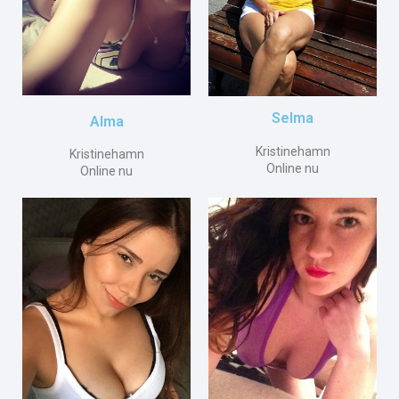
Selma
Alma
Kristinehamn
Kristinehamn
Online nu
Online nu