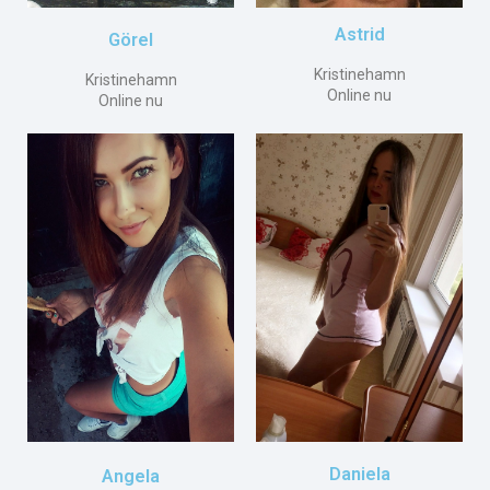
Astrid
Görel
Kristinehamn
Kristinehamn
Online nu
Online nu
Daniela
Angela