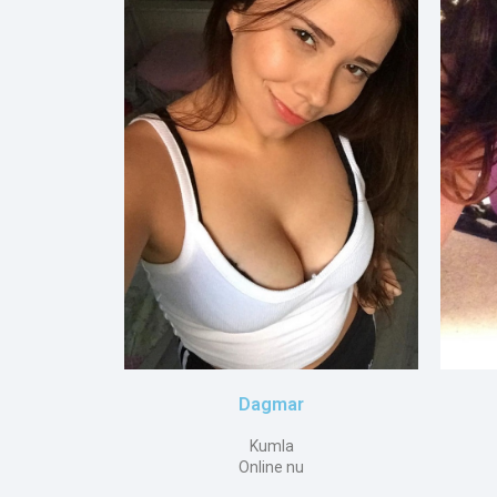
Dagmar
Kumla
Online nu