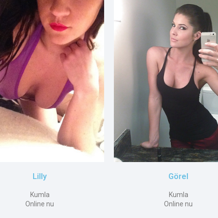
Lilly
Görel
Kumla
Kumla
Online nu
Online nu