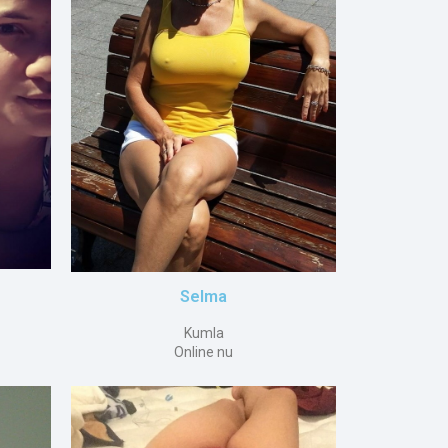
Selma
Kumla
Online nu