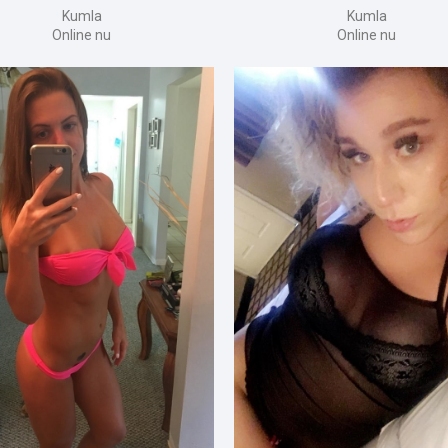
Kumla
Kumla
Online nu
Online nu