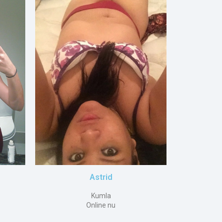
Astrid
Kumla
Online nu