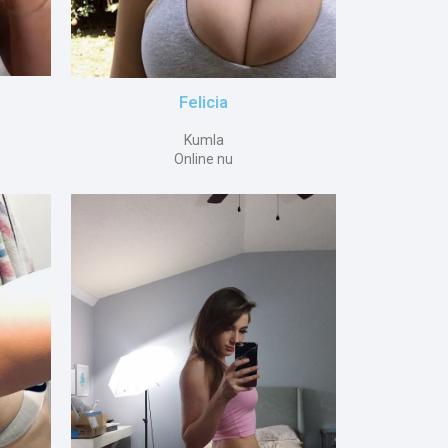
Felicia
Kumla
Online nu