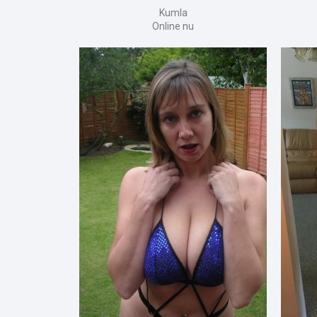
Kumla
Online nu