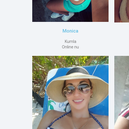
Monica
Kumla
Online nu