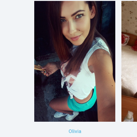
Olivia