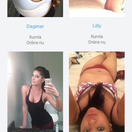
Lilly
Dagmar
Kumla
Kumla
Online nu
Online nu