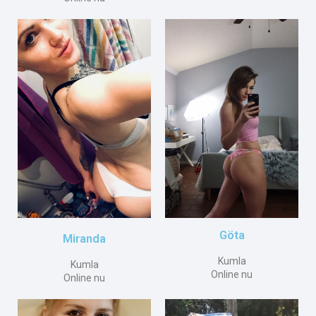
Göta
Miranda
Kumla
Kumla
Online nu
Online nu