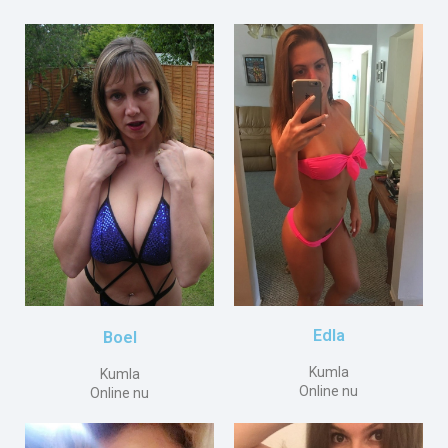
Edla
Boel
Kumla
Kumla
Online nu
Online nu