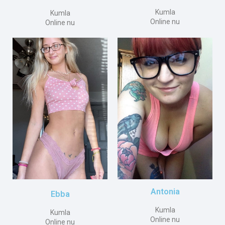
Kumla
Kumla
Online nu
Online nu
Antonia
Ebba
Kumla
Kumla
Online nu
Online nu