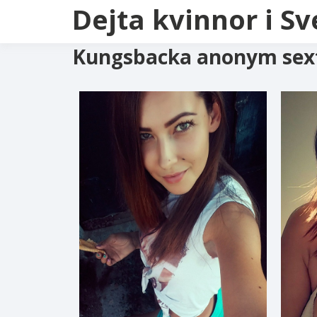
Dejta kvinnor i Sv
Kungsbacka anonym sext