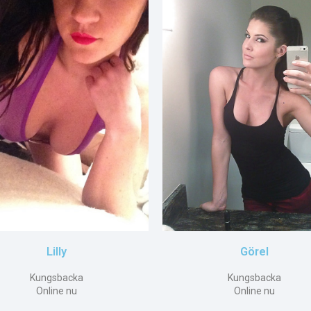
Lilly
Görel
Kungsbacka
Kungsbacka
Online nu
Online nu