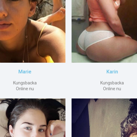
Marie
Karin
Kungsbacka
Kungsbacka
Online nu
Online nu