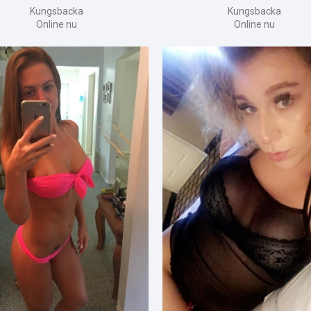
Kungsbacka
Kungsbacka
Online nu
Online nu