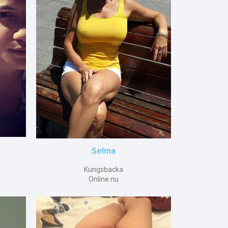
Selma
Kungsbacka
Online nu