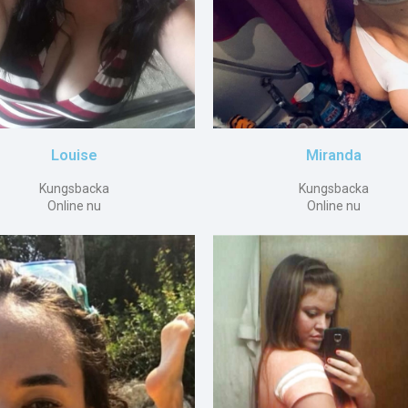
Louise
Miranda
Kungsbacka
Kungsbacka
Online nu
Online nu