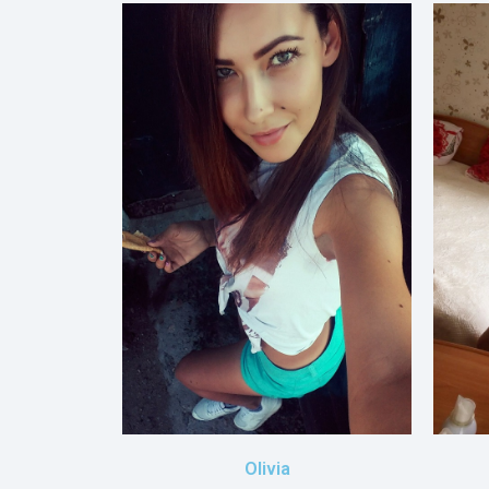
Olivia