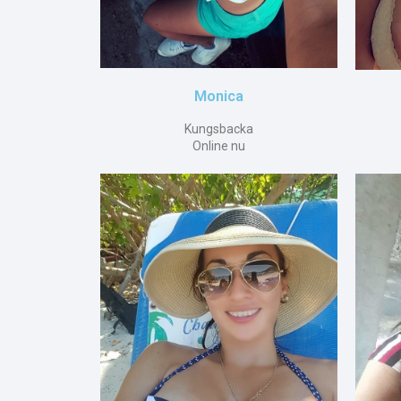
Monica
Kungsbacka
Online nu