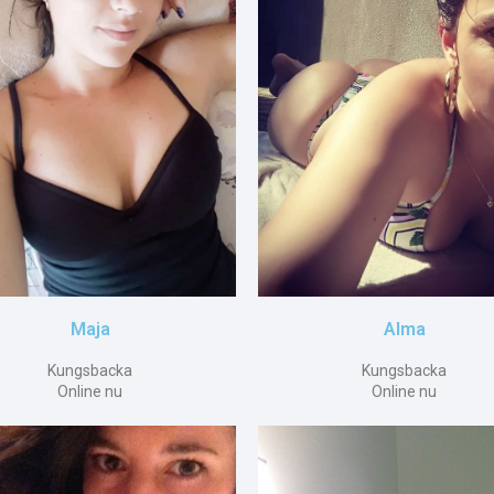
Maja
Alma
Kungsbacka
Kungsbacka
Online nu
Online nu