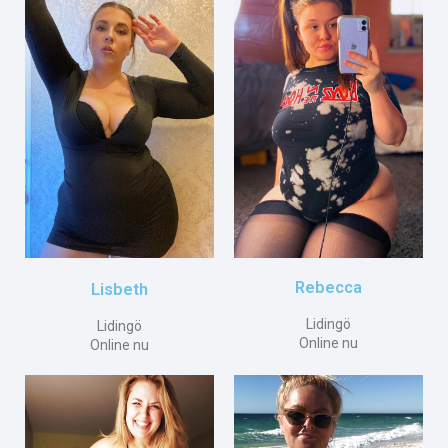
Rebecca
Lisbeth
Lidingö
Lidingö
Online nu
Online nu