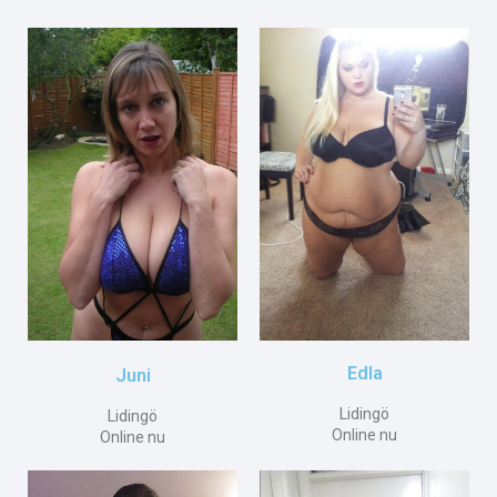
Edla
Juni
Lidingö
Lidingö
Online nu
Online nu