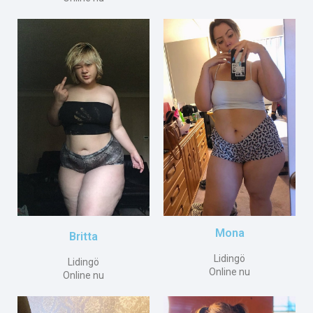
Mona
Britta
Lidingö
Lidingö
Online nu
Online nu