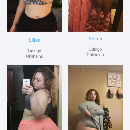
Selma
Lilian
Lidingö
Lidingö
Online nu
Online nu