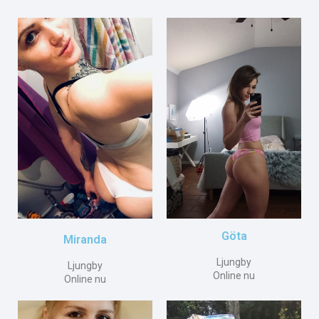
Göta
Miranda
Ljungby
Ljungby
Online nu
Online nu