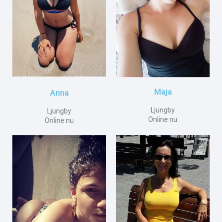
Maja
Anna
Ljungby
Ljungby
Online nu
Online nu