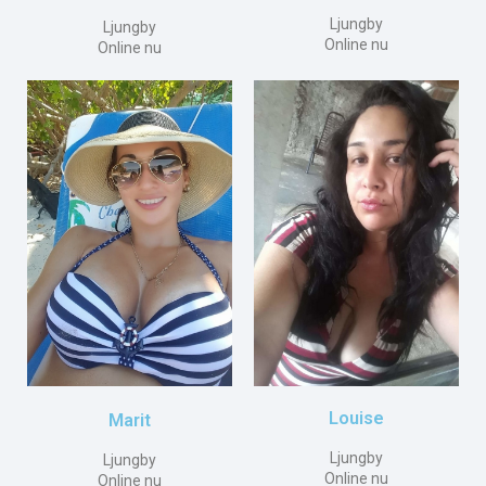
Ljungby
Ljungby
Online nu
Online nu
Louise
Marit
Ljungby
Ljungby
Online nu
Online nu