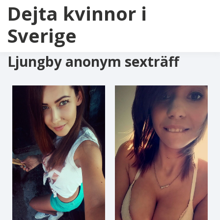
Dejta kvinnor i
Sverige
Ljungby anonym sexträff