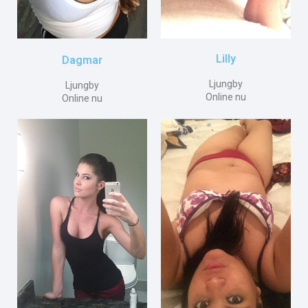
Lilly
Dagmar
Ljungby
Ljungby
Online nu
Online nu