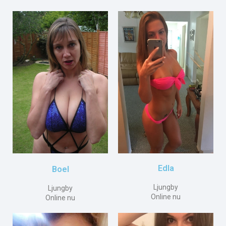
Edla
Boel
Ljungby
Ljungby
Online nu
Online nu