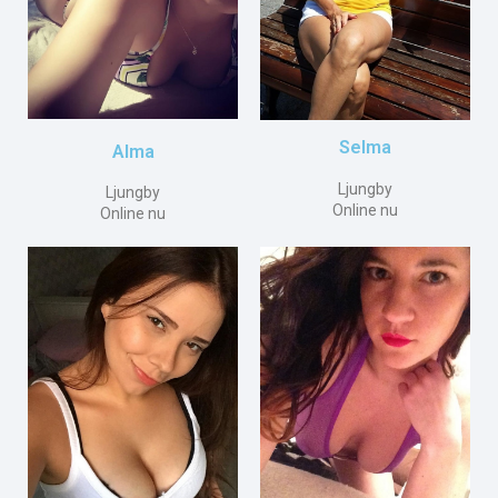
Selma
Alma
Ljungby
Ljungby
Online nu
Online nu