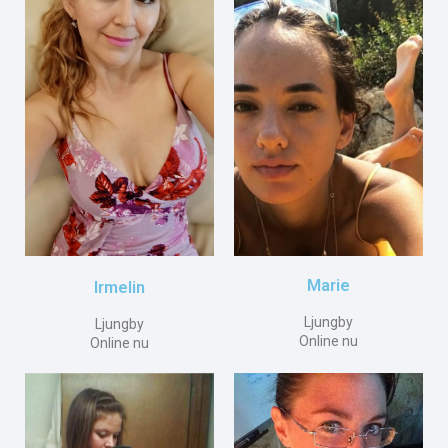
Marie
Irmelin
Ljungby
Ljungby
Online nu
Online nu