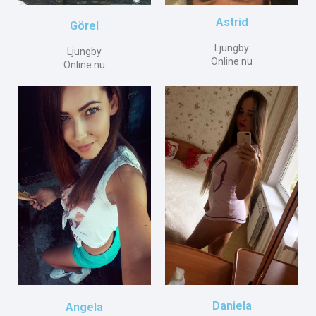
Astrid
Görel
Ljungby
Ljungby
Online nu
Online nu
Daniela
Angela