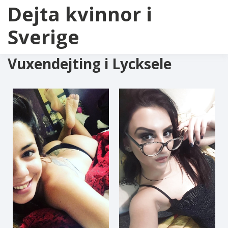
Dejta kvinnor i
Sverige
Vuxendejting i Lycksele