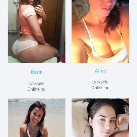
Alice
Karin
Lycksele
Lycksele
Online nu
Online nu