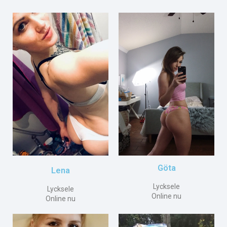
Göta
Lena
Lycksele
Lycksele
Online nu
Online nu