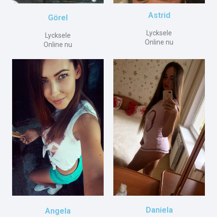
Astrid
Görel
Lycksele
Lycksele
Online nu
Online nu
Daniela
Angela