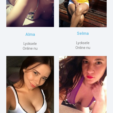
Selma
Alma
Lycksele
Lycksele
Online nu
Online nu