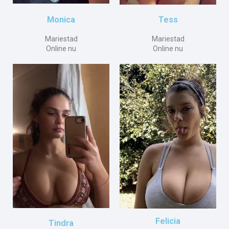
Tess
Monica
Mariestad
Mariestad
Online nu
Online nu
Felicia
Tindra