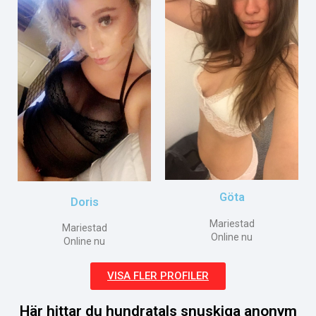
Göta
Doris
Mariestad
Mariestad
Online nu
Online nu
VISA FLER PROFILER
Här hittar du hundratals snuskiga anonym