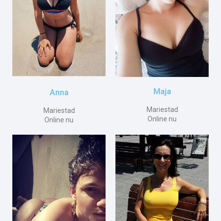
Maja
Anna
Mariestad
Mariestad
Online nu
Online nu