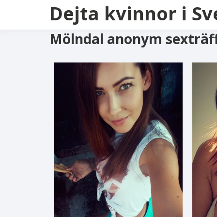
Dejta kvinnor i Sv
Mölndal anonym sexträf