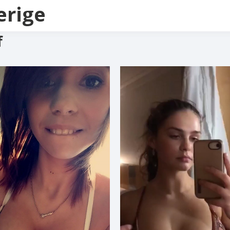
erige
f