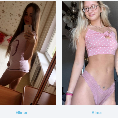
Ellinor
Alma