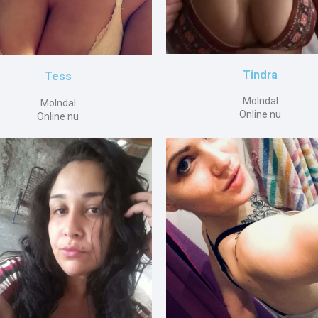
Tindra
Tess
Mölndal
Mölndal
Online nu
Online nu