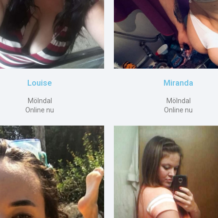
Louise
Miranda
Mölndal
Mölndal
Online nu
Online nu