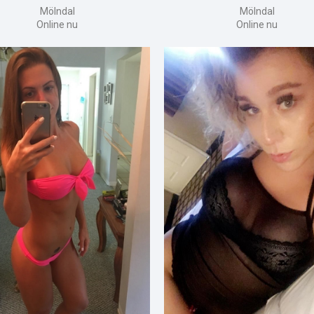
Mölndal
Mölndal
Online nu
Online nu