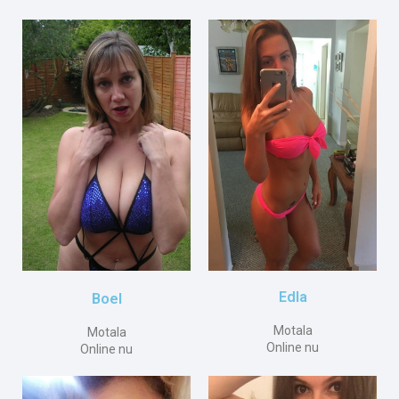
Edla
Boel
Motala
Motala
Online nu
Online nu