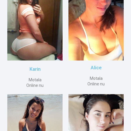
Alice
Karin
Motala
Motala
Online nu
Online nu