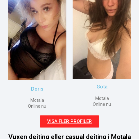
Göta
Doris
Motala
Motala
Online nu
Online nu
VISA FLER PROFILER
Vuxen dejting eller casual dejting i Motala