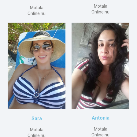
Motala
Motala
Online nu
Online nu
Antonia
Sara
Motala
Motala
Online nu
Online nu