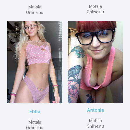
Motala
Motala
Online nu
Online nu
Antonia
Ebba
Motala
Motala
Online nu
Online nu