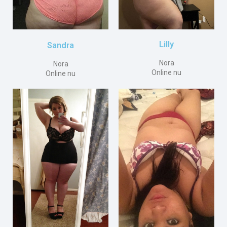
Lilly
Sandra
Nora
Nora
Online nu
Online nu