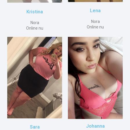
Lena
Kristina
Nora
Nora
Online nu
Online nu
Johanna
Sara