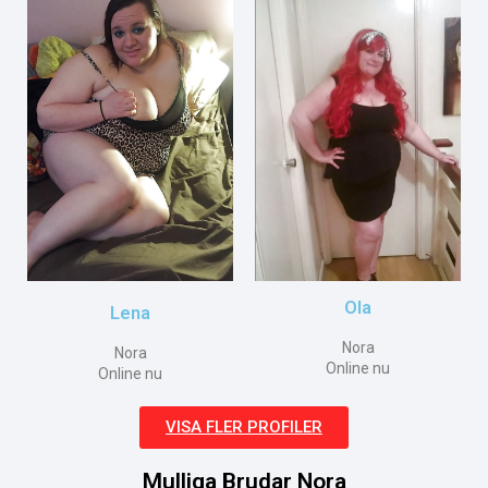
Ola
Lena
Nora
Nora
Online nu
Online nu
VISA FLER PROFILER
Mulliga Brudar Nora