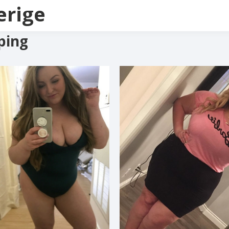
erige
ping