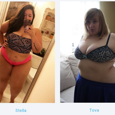
Tova
Stella