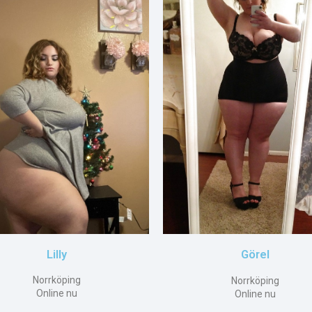
Lilly
Görel
Norrköping
Norrköping
Online nu
Online nu