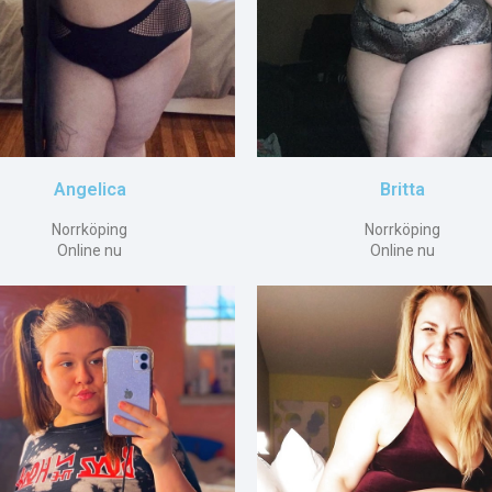
Angelica
Britta
Norrköping
Norrköping
Online nu
Online nu