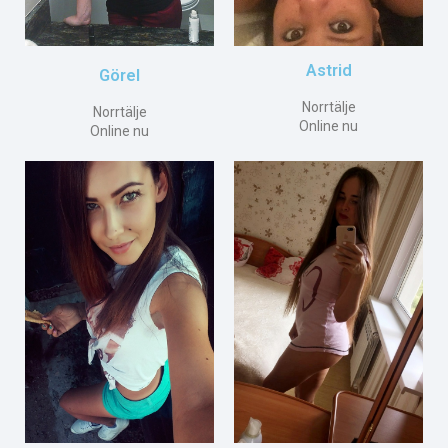
Astrid
Görel
Norrtälje
Norrtälje
Online nu
Online nu