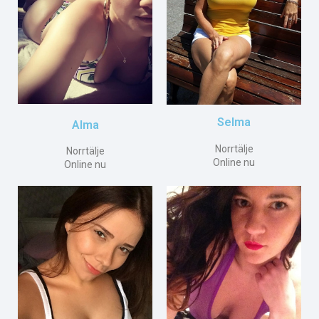
Selma
Alma
Norrtälje
Norrtälje
Online nu
Online nu