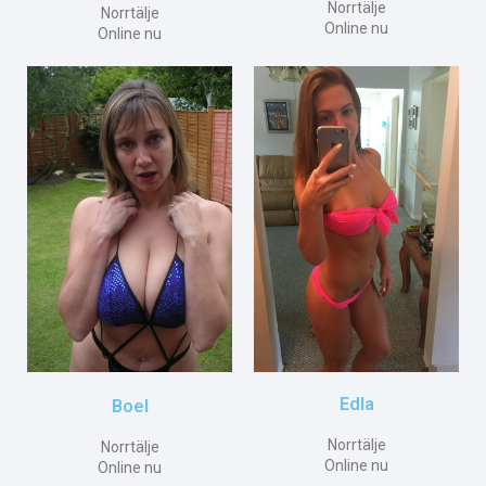
Norrtälje
Norrtälje
Online nu
Online nu
Edla
Boel
Norrtälje
Norrtälje
Online nu
Online nu