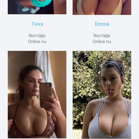
Emma
Tova
Norrtälje
Norrtälje
Online nu
Online nu