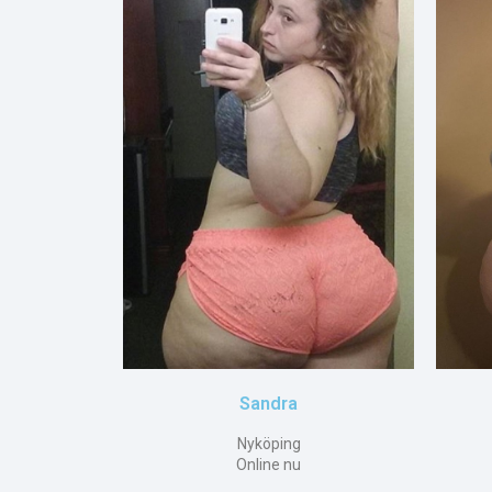
Sandra
Nyköping
Online nu