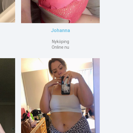
Johanna
Nyköping
Online nu