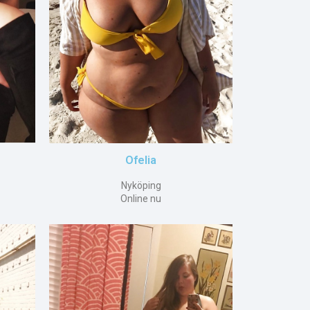
Ofelia
Nyköping
Online nu