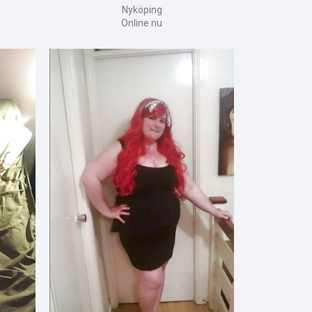
Nyköping
Online nu