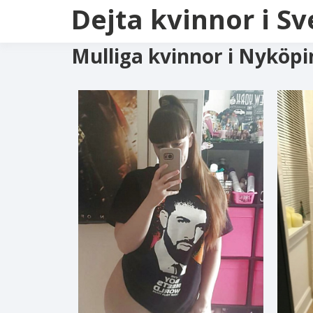
Dejta kvinnor i Sv
Mulliga kvinnor i Nyköpi