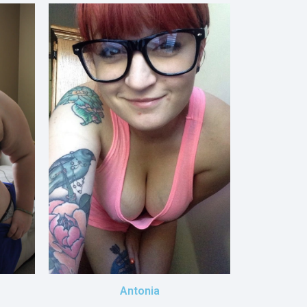
Antonia