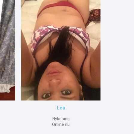
Lea
Nyköping
Online nu