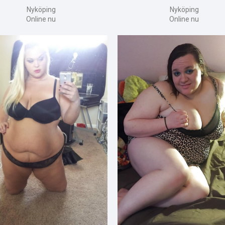
Nyköping
Nyköping
Online nu
Online nu