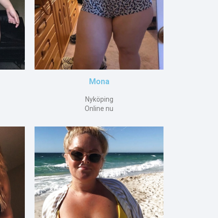
Mona
Nyköping
Online nu