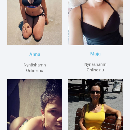
Maja
Anna
Nynäshamn
Nynäshamn
Online nu
Online nu