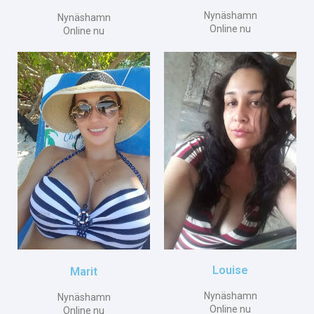
Nynäshamn
Nynäshamn
Online nu
Online nu
Louise
Marit
Nynäshamn
Nynäshamn
Online nu
Online nu