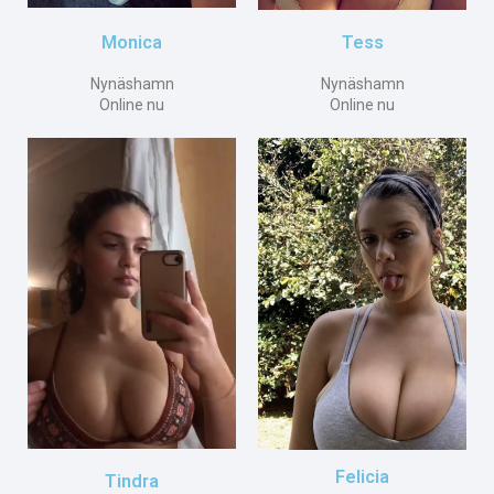
Tess
Monica
Nynäshamn
Nynäshamn
Online nu
Online nu
Felicia
Tindra