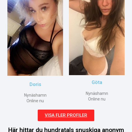
Göta
Doris
Nynäshamn
Nynäshamn
Online nu
Online nu
VISA FLER PROFILER
Här hittar du hundratals snuskiga anonym