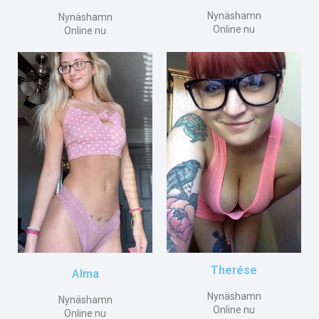
Nynäshamn
Nynäshamn
Online nu
Online nu
Therése
Alma
Nynäshamn
Nynäshamn
Online nu
Online nu