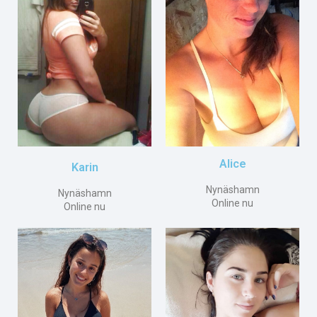
Alice
Karin
Nynäshamn
Nynäshamn
Online nu
Online nu