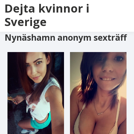
Dejta kvinnor i
Sverige
Nynäshamn anonym sexträff