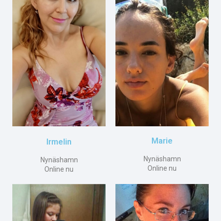
Marie
Irmelin
Nynäshamn
Nynäshamn
Online nu
Online nu