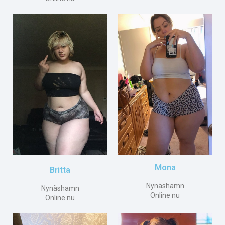
Mona
Britta
Nynäshamn
Nynäshamn
Online nu
Online nu