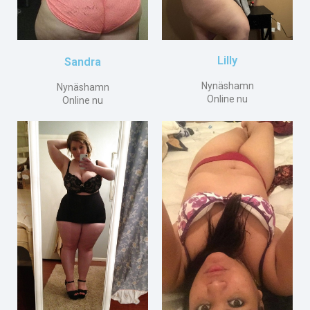
Lilly
Sandra
Nynäshamn
Nynäshamn
Online nu
Online nu