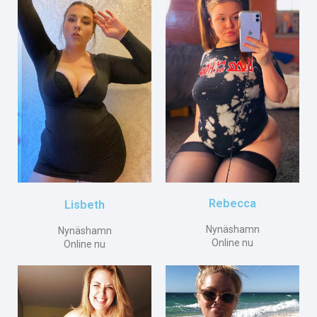
Rebecca
Lisbeth
Nynäshamn
Nynäshamn
Online nu
Online nu