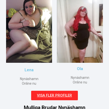
Ola
Lena
Nynäshamn
Nynäshamn
Online nu
Online nu
VISA FLER PROFILER
Mulliga Brudar Nynäshamn