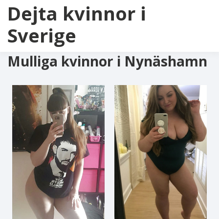
Dejta kvinnor i
Sverige
Mulliga kvinnor i Nynäshamn