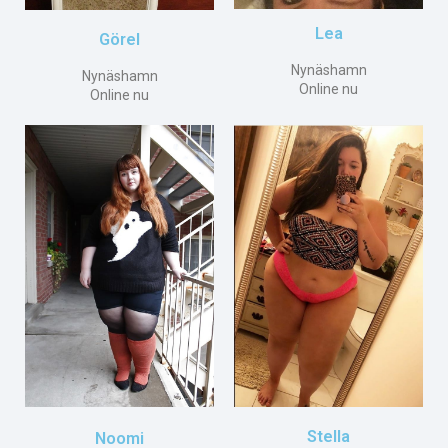
Lea
Görel
Nynäshamn
Nynäshamn
Online nu
Online nu
Stella
Noomi