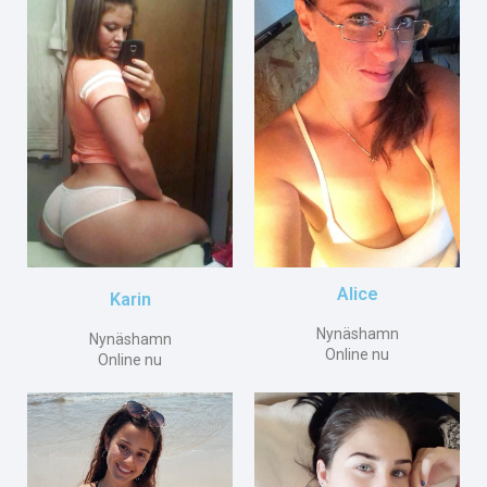
Alice
Karin
Nynäshamn
Nynäshamn
Online nu
Online nu