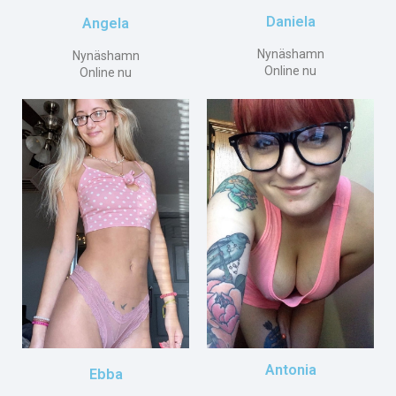
Daniela
Angela
Nynäshamn
Nynäshamn
Online nu
Online nu
Antonia
Ebba