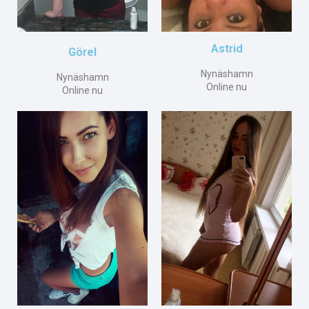
Astrid
Görel
Nynäshamn
Nynäshamn
Online nu
Online nu