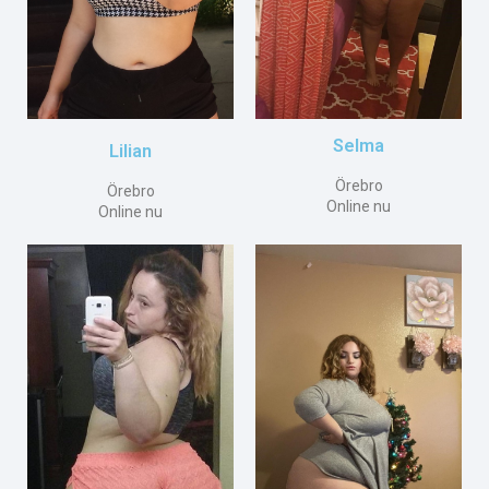
Selma
Lilian
Örebro
Örebro
Online nu
Online nu