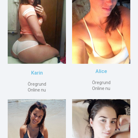
Alice
Karin
Öregrund
Öregrund
Online nu
Online nu