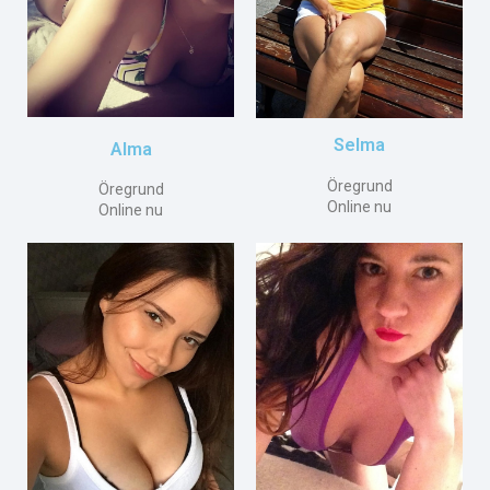
Selma
Alma
Öregrund
Öregrund
Online nu
Online nu