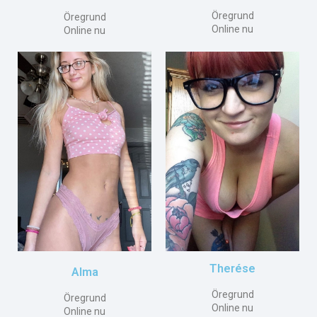
Öregrund
Öregrund
Online nu
Online nu
Therése
Alma
Öregrund
Öregrund
Online nu
Online nu