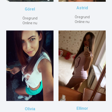
Astrid
Görel
Öregrund
Öregrund
Online nu
Online nu
Ellinor
Olivia