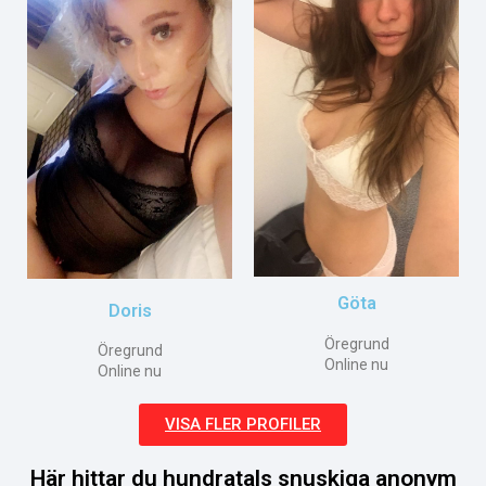
Göta
Doris
Öregrund
Öregrund
Online nu
Online nu
VISA FLER PROFILER
Här hittar du hundratals snuskiga anonym