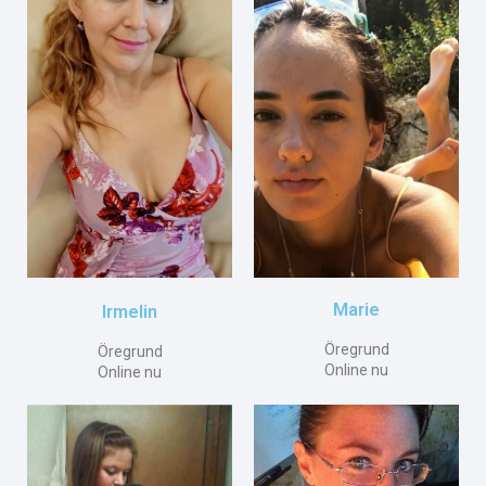
Marie
Irmelin
Öregrund
Öregrund
Online nu
Online nu