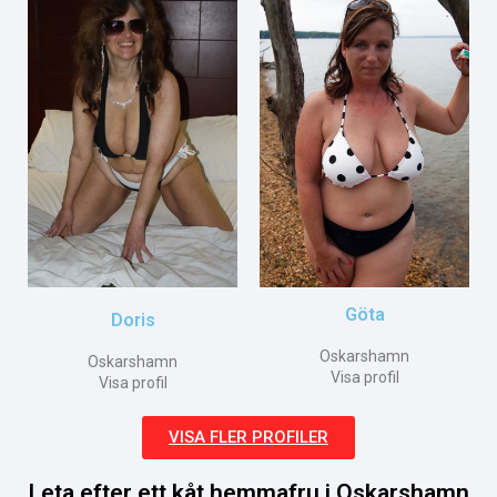
Göta
Doris
Oskarshamn
Oskarshamn
Visa profil
Visa profil
VISA FLER PROFILER
Leta efter ett kåt hemmafru i Oskarshamn