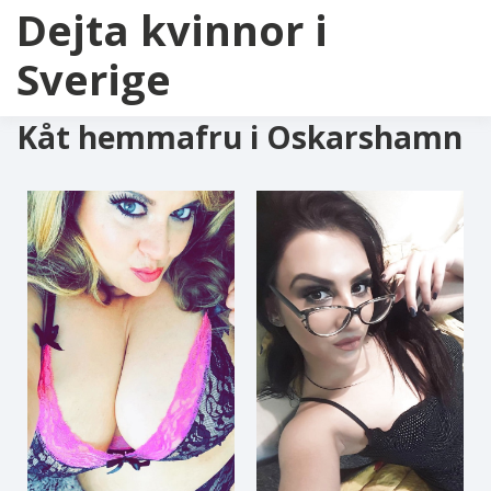
Dejta kvinnor i
Sverige
Kåt hemmafru i Oskarshamn