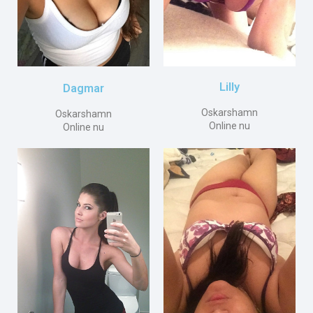
Lilly
Dagmar
Oskarshamn
Oskarshamn
Online nu
Online nu