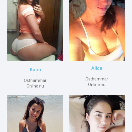
Alice
Karin
Östhammar
Östhammar
Online nu
Online nu