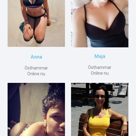
Maja
Anna
Östhammar
Östhammar
Online nu
Online nu