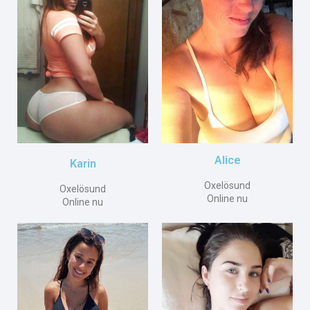
Alice
Karin
Oxelösund
Oxelösund
Online nu
Online nu