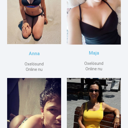
Maja
Anna
Oxelösund
Oxelösund
Online nu
Online nu