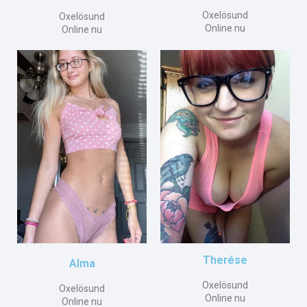
Oxelösund
Oxelösund
Online nu
Online nu
Therése
Alma
Oxelösund
Oxelösund
Online nu
Online nu