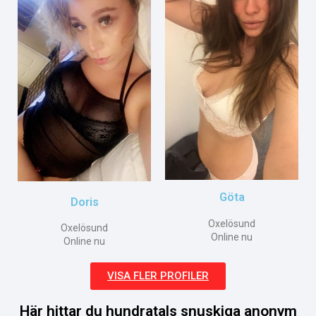
Göta
Doris
Oxelösund
Oxelösund
Online nu
Online nu
VISA FLER PROFILER
Här hittar du hundratals snuskiga anonym