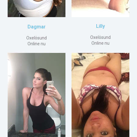
Lilly
Dagmar
Oxelösund
Oxelösund
Online nu
Online nu