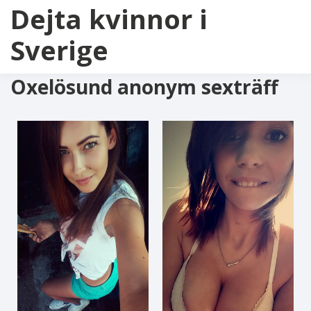
Dejta kvinnor i
Sverige
Oxelösund anonym sexträff