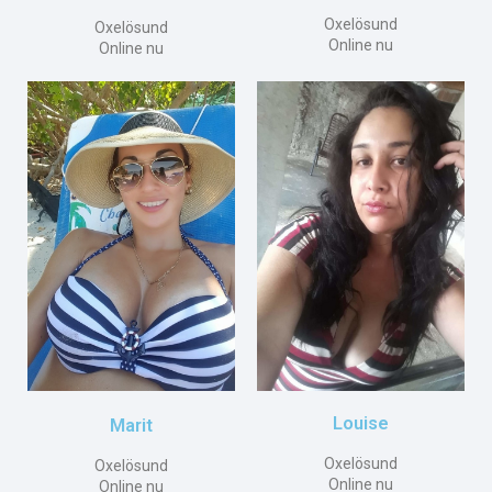
Oxelösund
Oxelösund
Online nu
Online nu
Louise
Marit
Oxelösund
Oxelösund
Online nu
Online nu