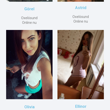
Astrid
Görel
Oxelösund
Oxelösund
Online nu
Online nu
Ellinor
Olivia