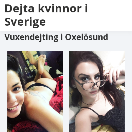
Dejta kvinnor i
Sverige
Vuxendejting i Oxelösund