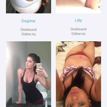
Lilly
Dagmar
Oxelösund
Oxelösund
Online nu
Online nu