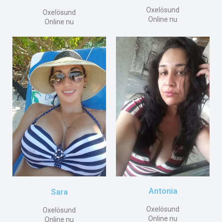
Oxelösund
Oxelösund
Online nu
Online nu
Antonia
Sara
Oxelösund
Oxelösund
Online nu
Online nu