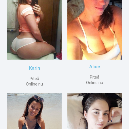
Alice
Karin
Piteå
Piteå
Online nu
Online nu