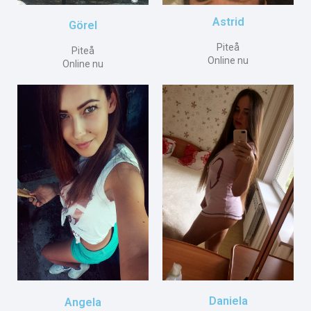
Astrid
Görel
Piteå
Piteå
Online nu
Online nu
Daniela
Angela