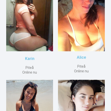
Alice
Karin
Piteå
Piteå
Online nu
Online nu