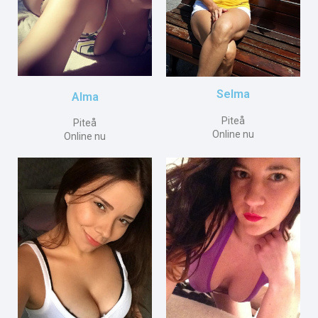
Selma
Alma
Piteå
Piteå
Online nu
Online nu