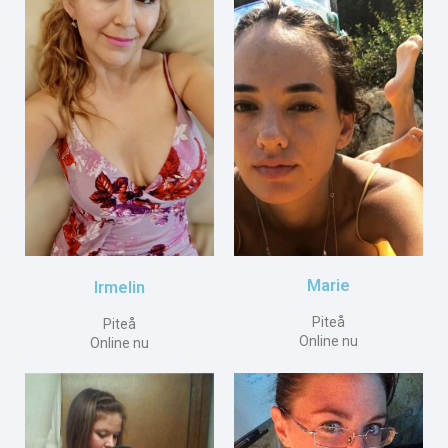
Marie
Irmelin
Piteå
Piteå
Online nu
Online nu