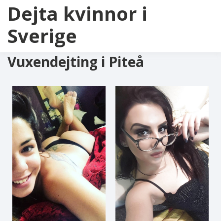
Dejta kvinnor i
Sverige
Vuxendejting i Piteå