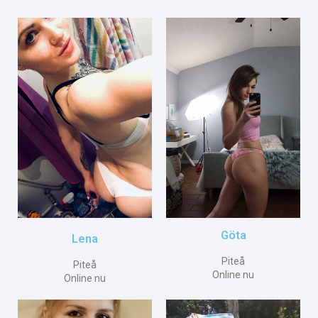
Göta
Lena
Piteå
Piteå
Online nu
Online nu