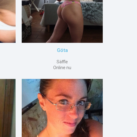
Göta
Säffle
Online nu