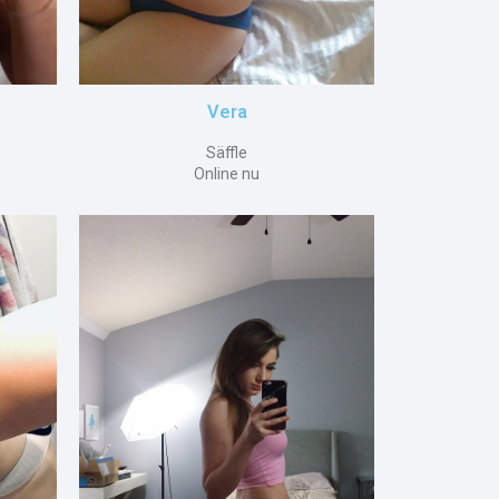
Vera
Säffle
Online nu