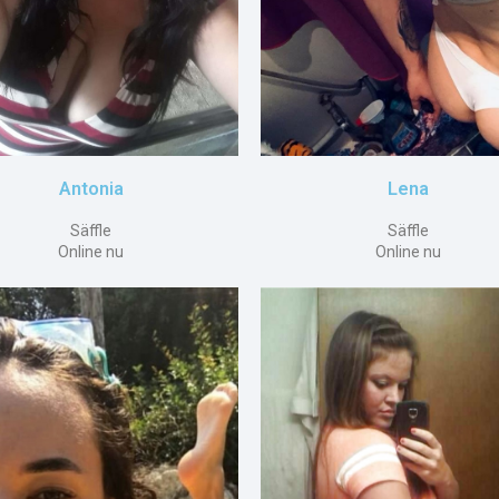
Antonia
Lena
Säffle
Säffle
Online nu
Online nu