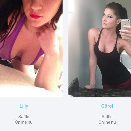
Lilly
Görel
Säffle
Säffle
Online nu
Online nu