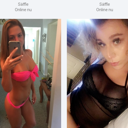
Säffle
Säffle
Online nu
Online nu