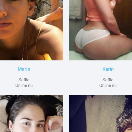
Marie
Karin
Säffle
Säffle
Online nu
Online nu