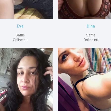
Eva
Dina
Säffle
Säffle
Online nu
Online nu