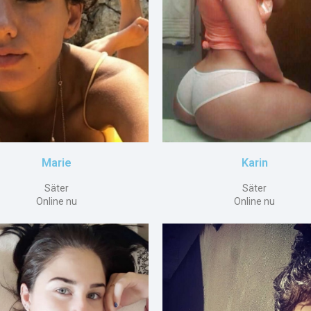
Marie
Karin
Säter
Säter
Online nu
Online nu