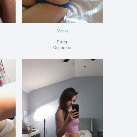
Vera
Säter
Online nu