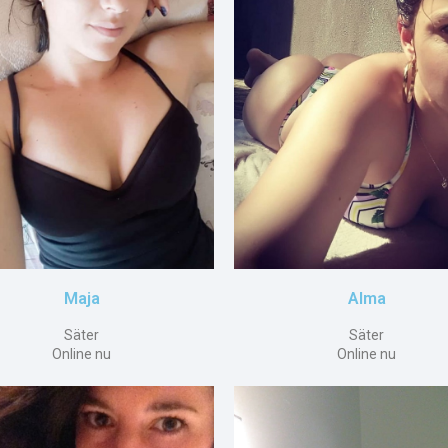
Maja
Alma
Säter
Säter
Online nu
Online nu