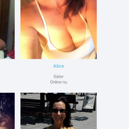
Alice
Säter
Online nu