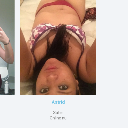
Astrid
Säter
Online nu