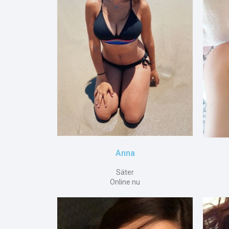
Anna
Säter
Online nu