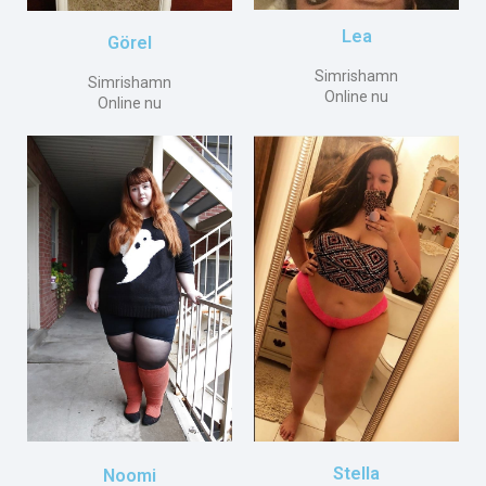
Lea
Görel
Simrishamn
Simrishamn
Online nu
Online nu
Stella
Noomi