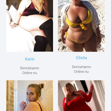
Ofelia
Karin
Simrishamn
Simrishamn
Online nu
Online nu