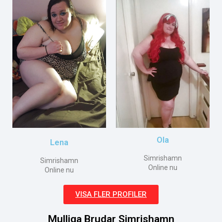
Ola
Lena
Simrishamn
Simrishamn
Online nu
Online nu
VISA FLER PROFILER
Mulliga Brudar Simrishamn