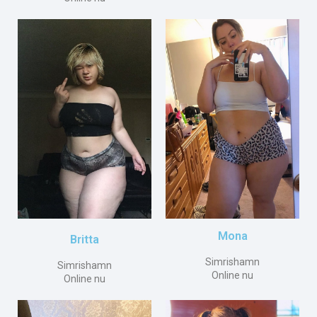
Mona
Britta
Simrishamn
Simrishamn
Online nu
Online nu