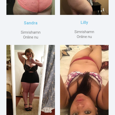
Lilly
Sandra
Simrishamn
Simrishamn
Online nu
Online nu