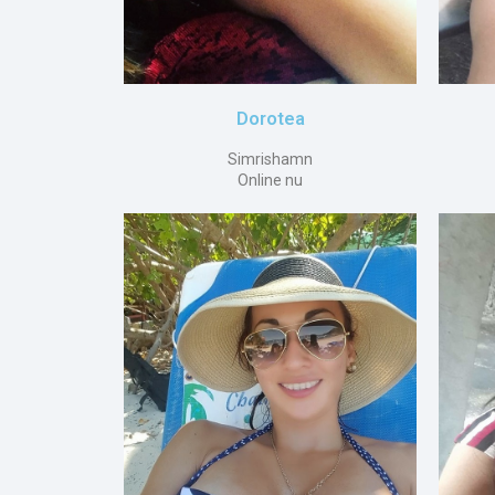
Dorotea
Simrishamn
Online nu