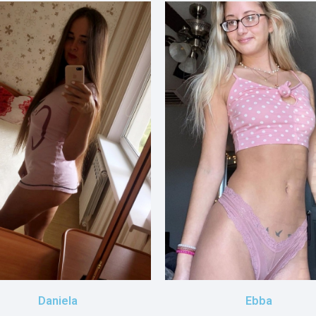
Daniela
Ebba