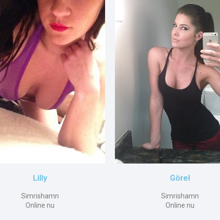
Lilly
Görel
Simrishamn
Simrishamn
Online nu
Online nu