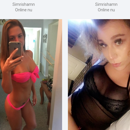
Simrishamn
Simrishamn
Online nu
Online nu