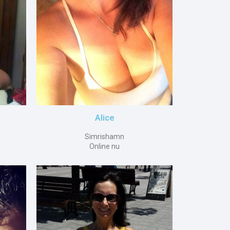
Alice
Simrishamn
Online nu