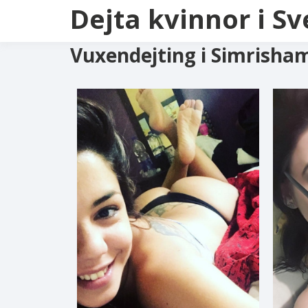
Dejta kvinnor i Sv
Vuxendejting i Simrisha