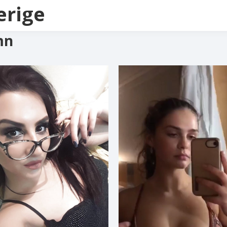
erige
mn