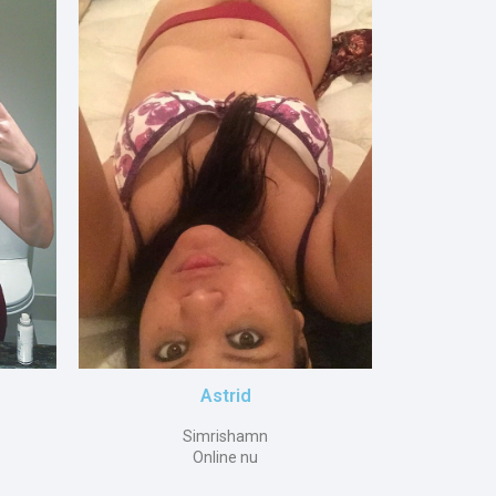
Astrid
Simrishamn
Online nu