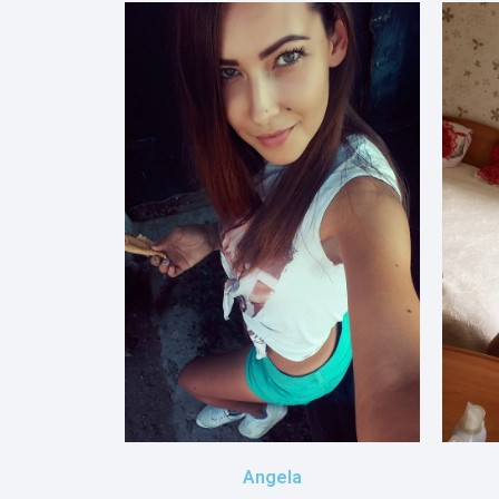
Angela