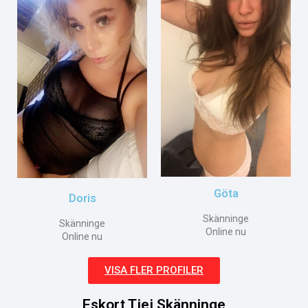
Göta
Doris
Skänninge
Skänninge
Online nu
Online nu
VISA FLER PROFILER
Eskort Tjej Skänninge