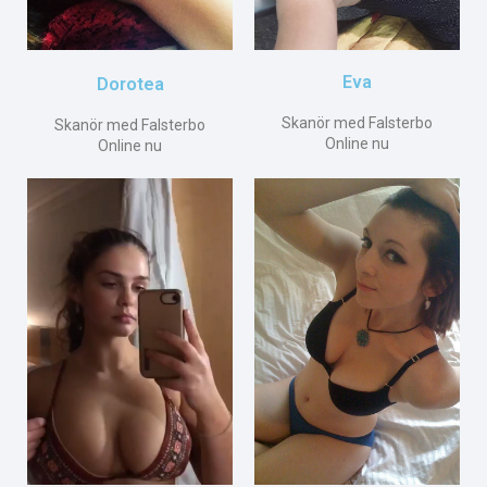
Eva
Dorotea
Skanör med Falsterbo
Skanör med Falsterbo
Online nu
Online nu