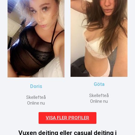
Göta
Doris
Skellefteå
Skellefteå
Online nu
Online nu
VISA FLER PROFILER
Vuxen dejting eller casual dejting i