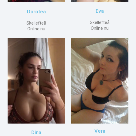
Eva
Dorotea
Skellefteå
Skellefteå
Online nu
Online nu
Vera
Dina