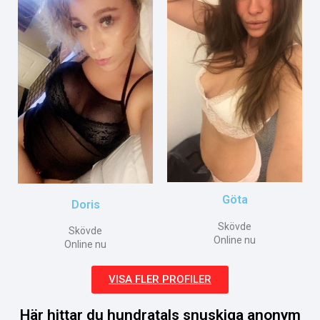
Göta
Doris
Skövde
Skövde
Online nu
Online nu
VISA FLER PROFILER
Här hittar du hundratals snuskiga anonym