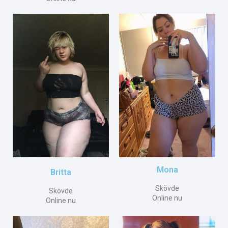
Mona
Britta
Skövde
Skövde
Online nu
Online nu