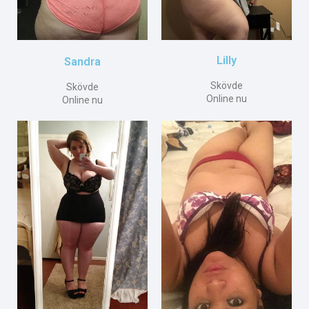
Lilly
Sandra
Skövde
Skövde
Online nu
Online nu