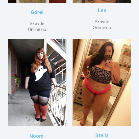
Lea
Görel
Skövde
Skövde
Online nu
Online nu
Stella
Noomi