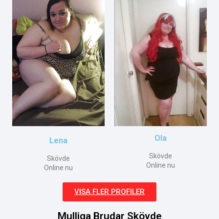
Ola
Lena
Skövde
Skövde
Online nu
Online nu
VISA FLER PROFILER
Mulliga Brudar Skövde