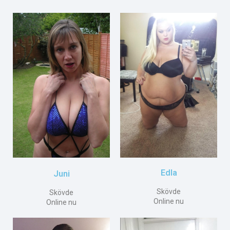
Edla
Juni
Skövde
Skövde
Online nu
Online nu