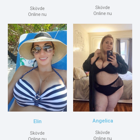
Skövde
Skövde
Online nu
Online nu
Angelica
Elin
Skövde
Skövde
Online nu
Online nu