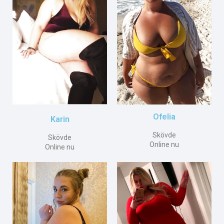
Ofelia
Karin
Skövde
Skövde
Online nu
Online nu