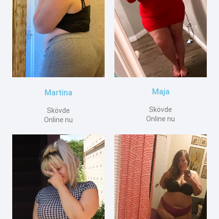
Maja
Martina
Skövde
Skövde
Online nu
Online nu